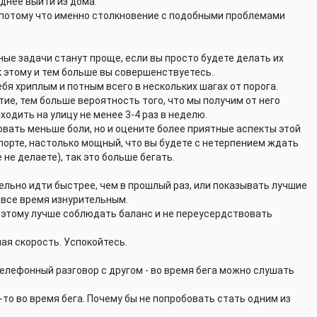
днее выйти из дома.
м, потому что именно столкновение с подобными проблемами
ые задачи станут проще, если вы просто будете делать их
к этому и тем больше вы совершенствуетесь.
бя хриплым и потным всего в нескольких шагах от порога.
е, тем больше вероятность того, что мы получим от него
одить на улицу не менее 3-4 раз в неделю.
овать меньше боли, но и оцените более приятные аспекты этой
порте, настолько мощный, что вы будете с нетерпением ждать
 не делаете), так это больше бегать.
тельно идти быстрее, чем в прошлый раз, или показывать лучшие
г все время изнурительным.
поэтому лучше соблюдать баланс и не переусердствовать
ая скорость. Успокойтесь.
телефонный разговор с другом - во время бега можно слушать
то во время бега. Почему бы не попробовать стать одним из