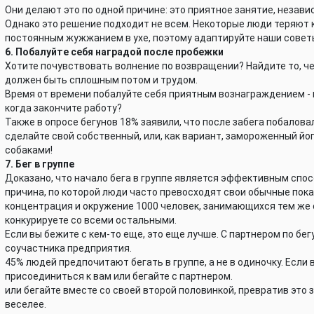
Они делают это по одной причине: это приятное занятие, независ
Однако это решение подходит не всем. Некоторые люди теряют 
постоянным жужжанием в ухе, поэтому адаптируйте наши совет
6. Побалуйте себя наградой после пробежки
Хотите почувствовать волнение по возвращении? Найдите то, чег
должен быть сплошным потом и трудом.
Время от времени побалуйте себя приятным вознаграждением - к
когда закончите работу?
Также в опросе бегунов 18% заявили, что после забега побалова
сделайте свой собственный, или, как вариант, замороженный йо
собаками!
7. Бег в группе
Доказано, что начало бега в группе является эффективным спо
причина, по которой люди часто превосходят свои обычные пока
концентрация и окружение 1000 человек, занимающихся тем же
конкурируете со всеми остальными.
Если вы бежите с кем-то еще, это еще лучше. С партнером по бе
соучастника предприятия.
45% людей предпочитают бегать в группе, а не в одиночку. Если 
присоединиться к вам или бегайте с партнером.
или бегайте вместе со своей второй половинкой, превратив это 
веселее.