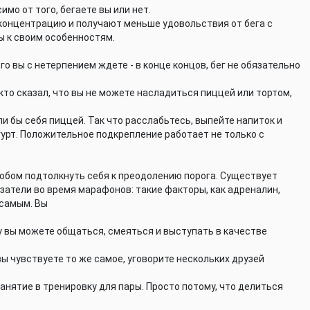
имо от того, бегаете вы или нет.
концентрацию и получают меньше удовольствия от бега с
ы к своим особенностям.
о вы с нетерпением ждете - в конце концов, бег не обязательно
то сказал, что вы не можете насладиться пиццей или тортом,
ли бы себя пиццей. Так что расслабьтесь, выпейте напиток и
гурт. Положительное подкрепление работает не только с
собом подтолкнуть себя к преодолению порога. Существует
затели во время марафонов: такие факторы, как адреналин,
 самым. Вы
гу вы можете общаться, смеяться и выступать в качестве
вы чувствуете то же самое, уговорите нескольких друзей
занятие в тренировку для пары. Просто потому, что делиться