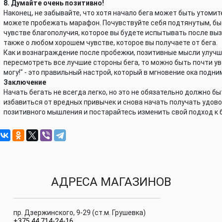
8. Думайте очень позитивно!
Наконец, не забывайте, что хотя начало бега может быть утомит
можете пробежать марафон. Почувствуйте себя подтянутым, быс
чувстве благополучия, которое вы будете испытывать после выз
также о любом хорошем чувстве, которое вы получаете от бега.
Как и вознаграждение после пробежки, позитивные мысли улучш
пересмотреть все лучшие стороны бега, то можно быть почти ув
могу!" - это правильный настрой, который в мгновение ока подни
Заключение
Начать бегать не всегда легко, но это не обязательно должно б
избавиться от вредных привычек и снова начать получать удов
позитивного мышления и постарайтесь изменить свой подход к б
АДРЕСА МАГАЗИНОВ
пр. Дзержинского, 9-29 (ст.м. Грушевка)
+375 44 714-24-16