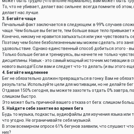
может быть трудно (что вполне нормально), вам может быть тру
То, что не убивает, делает вас сильнее: всегда помните об это
делает нас лучше.
3. Бегайте чаще
Печальный факт заключается в следующем: в 99% случаев сложн
чаще. Чем больше вы бегаете, тем больше ваше тело привыкает 
Конечно, никому не нравится запыхаться или уже чувствовать се
Поэтому чем более безболезненным мы можем сделать это заняти
удовольствие. Однако единственный способ добиться этого - вых
Только больше бегая и тренируясь, вы начнете не только чувств
дисциплины. Навык - это самый мощный источник мотивации в с
нового выхода! Если вам и следует что-то делать (и вы этого еще
4. Бегайте медленнее
Бег не обязательно должен превращаться в гонку. Вам не обяза
результаты. Используйте цели для мотивации, но не делайте бе
Отдавая 150% сегодня, вы можете захотеть отдать 0% завтра, 
слишком быстро.
Это может быть причиной вашего отказа от бега: слишком больш
5. Найдите себе занятие во время бега
Будь то музыка, подкасты, аудиофайлы для изучения языка или 
что угодно. Не ограничивайте себя музыкой.
В этом всемирном опросе 61% бегунов заявили, что слушают что-
них?