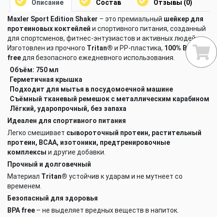
Описание
Состав
Отзывы (0)
Maxler Sport Edition Shaker
– это премиальный
шейкер для
протеиновых коктейлей
и спортивного питания, созданный
для спортсменов, фитнес-энтузиастов и активных людей.
Изготовлен из прочного
Tritan®
и PP-пластика,
100% BPA
free
для безопасного ежедневного использования.
Объём:
750 мл
Герметичная крышка
Подходит для мытья в посудомоечной машине
Съёмный тканевый ремешок с металлическим карабином
Лёгкий, ударопрочный, без запаха
Идеален для спортивного питания
Легко смешивает
сывороточный протеин, растительный
протеин, BCAA, изотоники, предтренировочные
комплексы
и другие добавки.
Прочный и долговечный
Материал
Tritan®
устойчив к ударам и не мутнеет со
временем.
Безопасный для здоровья
BPA free
– не выделяет вредных веществ в напиток.