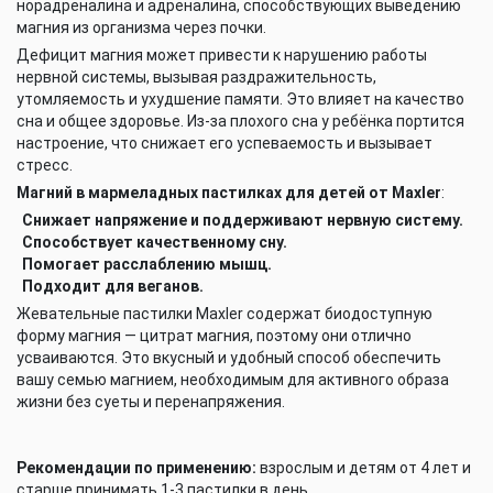
норадреналина и адреналина, способствующих выведению
магния из организма через почки.
Дефицит магния может привести к нарушению работы
нервной системы, вызывая раздражительность,
утомляемость и ухудшение памяти. Это влияет на качество
сна и общее здоровье. Из-за плохого сна у ребёнка портится
настроение, что снижает его успеваемость и вызывает
стресс.
Магний в мармеладных пастилках для детей от Maxler
:
Снижает напряжение и поддерживают нервную систему.
Способствует качественному сну.
Помогает расслаблению мышц.
Подходит для веганов.
Жевательные пастилки Maxler содержат биодоступную
форму магния — цитрат магния, поэтому они отлично
усваиваются. Это вкусный и удобный способ обеспечить
вашу семью магнием, необходимым для активного образа
жизни без суеты и перенапряжения.
Рекомендации по применению:
взрослым и детям от 4 лет и
старше принимать 1-3 пастилки в день.